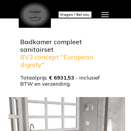
Vragen ? Bel ons.
Badkamer compleet
sanitairset
BV3 concept ''European
dignity''
Totaalprijs:
€ 6931,53
- inclusief
BTW en verzending.